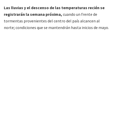
Las lluvias y el descenso de las temperaturas recién se
registrarán la semana próxima,
cuando un frente de
tormentas provenientes del centro del país alcancen al
norte; condiciones que se mantendrán hasta inicios de mayo.
FM Alba 89.3 Mhz. Primera radio de Tartagal
(Salta) en la web. Noticias, entretenimiento y
música todo el día.