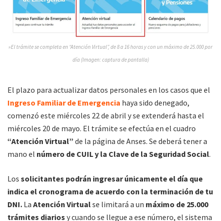
»El trámite se completa en “Atención Virtual”, de 8 a 16 horas y con un máximo de 25.000 por
día (Imagen: captura de pantalla)
El plazo para actualizar datos personales en los casos que el
Ingreso Familiar de Emergencia
haya sido denegado,
comenzó este miércoles 22 de abril y se extenderá hasta el
miércoles 20 de mayo. El trámite se efectúa en el cuadro
“Atención Virtual”
de la página de Anses. Se deberá tener a
mano el
número de CUIL y la Clave de la Seguridad Social
.
Los
solicitantes podrán ingresar únicamente el día que
indica el cronograma de acuerdo con la terminación de tu
DNI.
La
Atención Virtual
se limitará a un
máximo de 25.000
trámites diarios
y cuando se llegue a ese número, el sistema