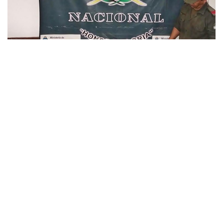
»Total incautado en control de Aguaray (Foto: prensa institucional)
Integrantes de Criminalística y Estudios
Forenses
realizaron las pruebas de campo Narcotest, que
arrojaron resultado positivo para
cocaína.
Alcanzando
un
peso total de 12 kilos 915 gramos.
El
Juzgado Federal de Tartagal
dispuso el decomiso de la
droga y la detención del conductor.