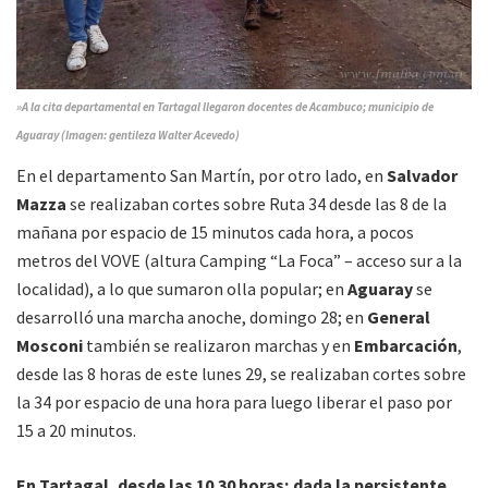
»A la cita departamental en Tartagal llegaron docentes de Acambuco; municipio de
Aguaray (Imagen: gentileza Walter Acevedo)
En el departamento San Martín, por otro lado, en
Salvador
Mazza
se realizaban cortes sobre Ruta 34 desde las 8 de la
mañana por espacio de 15 minutos cada hora, a pocos
metros del VOVE (altura Camping “La Foca” – acceso sur a la
localidad), a lo que sumaron olla popular; en
Aguaray
se
desarrolló una marcha anoche, domingo 28; en
General
Mosconi
también se realizaron marchas y en
Embarcación
,
desde las 8 horas de este lunes 29, se realizaban cortes sobre
la 34 por espacio de una hora para luego liberar el paso por
15 a 20 minutos.
En Tartagal, desde las 10.30 horas; dada la persistente