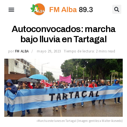
Autoconvocados: marcha
bajo lluvia en Tartagal
por
FM ALBA
mayo 29, 2023
Tiempo de lectura: 2 mins read
»Marcha este lunes en Tartagal (Imagen: gentileza Walter Acevedo)