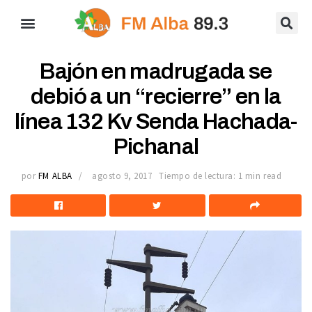
Bajón en madrugada se
debió a un “recierre” en la
línea 132 Kv Senda Hachada-
Pichanal
por
FM ALBA
agosto 9, 2017
Tiempo de lectura: 1 min read