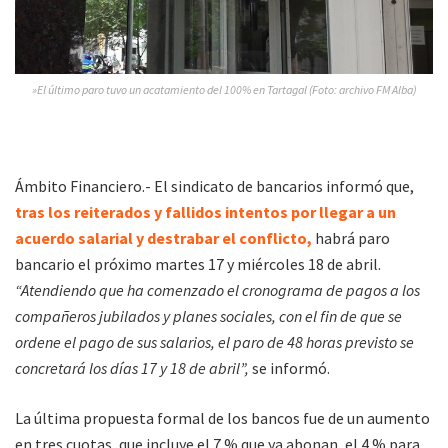
»El último paro tuvo un acatamiento del 100% en Tartagal (Foto: archivo FM Alba)
Ámbito Financiero.- El sindicato de bancarios informó que,
tras los reiterados y fallidos intentos por llegar a un
acuerdo salarial y destrabar el conflicto,
habrá paro
bancario el próximo martes 17 y miércoles 18 de abril.
“Atendiendo que ha comenzado el cronograma de pagos a los
compañeros jubilados y planes sociales, con el fin de que se
ordene el pago de sus salarios, el paro de 48 horas previsto se
concretará los días 17 y 18 de abril”,
se informó.
La última propuesta formal de los bancos fue de un aumento
en tres cuotas, que incluye el 7 % que ya abonan, el 4 % para