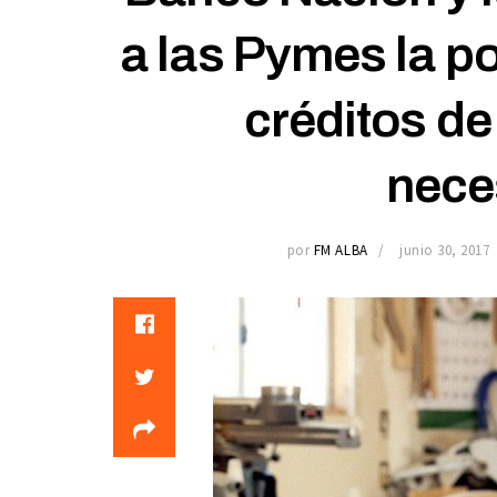
a las Pymes la po
créditos de
nece
por
FM ALBA
junio 30, 2017