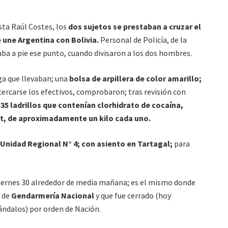
sta Raúl Costes, los
dos sujetos se prestaban a cruzar el
 une Argentina con Bolivia.
Personal de Policía, de la
ba a pie ese punto, cuando divisaron a los dos hombres.
rga que llevaban; una
bolsa de arpillera de color amarillo;
acercarse los efectivos, comprobaron; tras revisión con
e
35 ladrillos que contenían clorhidrato de cocaína,
st, de aproximadamente un kilo cada uno.
Unidad Regional N° 4; con asiento en Tartagal;
para
 viernes 30 alrededor de media mañana; es el mismo donde
l de
Gendarmería Nacional
y que fue cerrado (hoy
dalos) por orden de Nación.