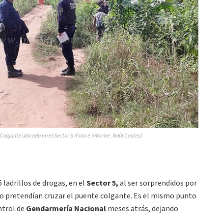
Colgante ubicado en el Sector 5 (Foto e informe: Raúl Costes)
adrillos de drogas, en el
Sector 5,
al ser sorprendidos por
 pretendían cruzar el puente colgante. Es el mismo punto
ntrol de
Gendarmería Nacional
meses atrás, dejando