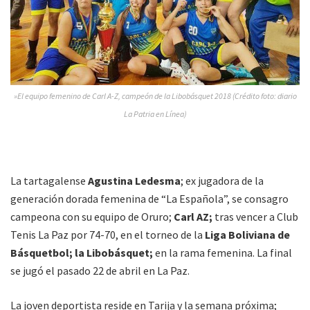
»El equipo femenino de Carl A-Z, campeón de la Libobásquet 2018 (Crédito foto: diario
La Patria en Línea)
La tartagalense
Agustina Ledesma
; ex jugadora de la
generación dorada femenina de “La Española”, se consagro
campeona con su equipo de Oruro;
Carl AZ;
tras vencer a Club
Tenis La Paz por 74-70, en el torneo de la
Liga Boliviana de
Básquetbol; la Libobásquet;
en la rama femenina. La final
se jugó el pasado 22 de abril en La Paz.
La joven deportista reside en Tarija y la semana próxima;