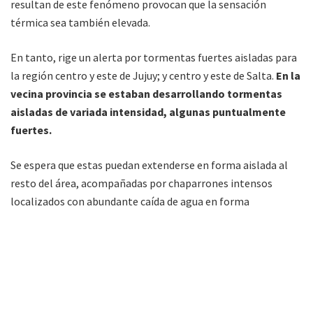
resultan de este fenómeno provocan que la sensación
térmica sea también elevada.
En tanto, rige un alerta por tormentas fuertes aisladas para
la región centro y este de Jujuy; y centro y este de Salta.
En la
vecina provincia se estaban desarrollando tormentas
aisladas de variada intensidad, algunas puntualmente
fuertes.
Se espera que estas puedan extenderse en forma aislada al
resto del área, acompañadas por chaparrones intensos
localizados con abundante caída de agua en forma
localizada, ráfagas, importante actividad eléctrica y caída de
granizo.
Cerrando abril llegará un frente de aire frío, y el centro de
alta presión del Océano Atlántico comenzaría a desplazarse,
dando lugar a días más otoñales.