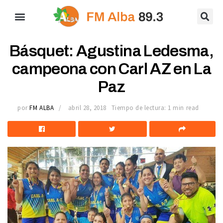
Básquet: Agustina Ledesma,
campeona con Carl AZ en La
Paz
por
FM ALBA
abril 28, 2018
Tiempo de lectura: 1 min read