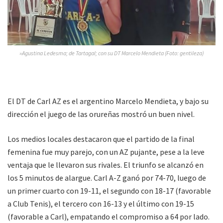
»Agustina Ledesma; de Tartagal; con su DT Marcelo Mendieta (Foto: gentileza)
El DT de Carl AZ es el argentino Marcelo Mendieta, y bajo su
dirección el juego de las orureñas mostró un buen nivel.
Los medios locales destacaron que el partido de la final
femenina fue muy parejo, con un AZ pujante, pese a la leve
ventaja que le llevaron sus rivales. El triunfo se alcanzó en
los 5 minutos de alargue. Carl A-Z ganó por 74-70, luego de
un primer cuarto con 19-11, el segundo con 18-17 (favorable
a Club Tenis), el tercero con 16-13 y el último con 19-15
(favorable a Carl), empatando el compromiso a 64 por lado.