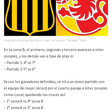
»Logo Mitre (Santiago del Estero) – Logo “La Española” (Tartagal – Salta)
En la zona B, el primero, segundo y tercero avanzan a inter
zonales, y los demás van a fase de play in:
– Partido 1: 4° vs 7°
– Partido 2: 5° vs 6°
Ya con los ganadores definidos, se irá a un único partido con
el equipo de mejor récord por el cuarto pasaje a inter zonales
como Local; quedando los cruces así:
– 1° zona A vs 4° zona B
– 2° zona A vs 3° zona B