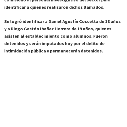
identificar a quienes realizaron dichos llamados.
Se logró identificar a Daniel Agustín Coccetta de 18 años
y a Diego Gastón Ibañez Herrera de 19 años, quienes
asisten al establecimiento como alumnos. Fueron
detenidos y serán imputados hoy por el delito de
intimidación pública y permanecerán detenidos.
En el caso del llamado efectuado a la Escuela Técnica 2,
los investigadores del Sector 6, lograron identificar a la
persona que efectuó el llamado intimidatorio.
Al
momento de ser detenido se pudo constatar que
se trata de
un menor de 17 años, por lo que las actuaciones fueron
giradas al Juzgado de Menores en turno.