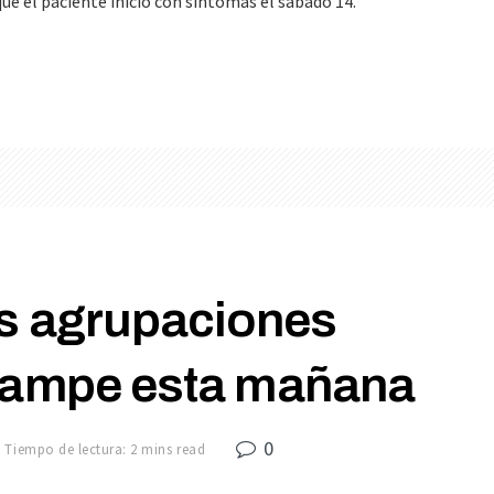
que el paciente inició con síntomas el sábado 14.
es agrupaciones
acampe esta mañana
0
Tiempo de lectura: 2 mins read