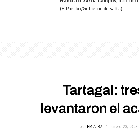
Francisco García Campos
, informó 
(ElPais.bo/Gobierno de Salta)
Tartagal: tr
levantaron el 
por
FM ALBA
enero 20, 2023