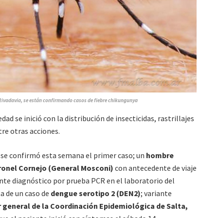
Rivadavia, se están confirmando casos de fiebre chikungunya
d se inició con la distribución de insecticidas, rastrillajes
tre otras acciones.
a se confirmó esta semana el primer caso; un
hombre
ronel Cornejo (General Mosconi)
con antecedente de viaje
iante diagnóstico por prueba PCR en el laboratorio del
ta de un caso de
dengue serotipo 2 (DEN2)
; variante
r general de la Coordinación Epidemiológica de Salta,