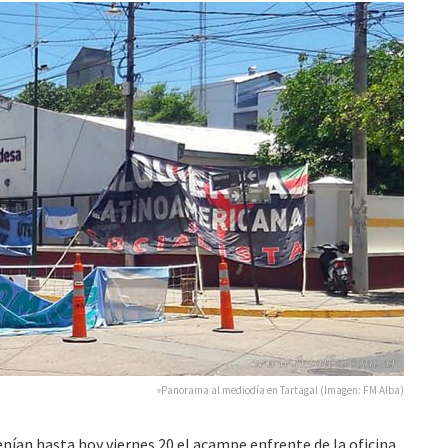
»Panorama al mediodía en Tartagal (Imagen: FM Alba)
ían hasta hoy viernes 20 el acampe enfrente de la oficina