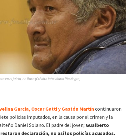
a en el juicio, en Roca (Crédito foto: diario Rio Negro)
velina García, Oscar Gatti y Gastón Martín
continuaron
iete policías imputados, en la causa por el crimen y la
alteño Daniel Solano. El padre del joven;
Gualberto
restaron declaración, no así los policías acusados.