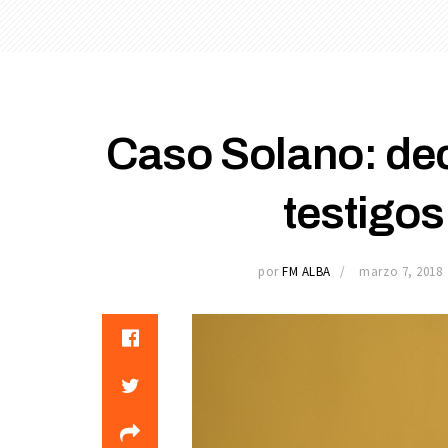
Caso Solano: dec
testigos
por
FM ALBA
marzo 7, 2018