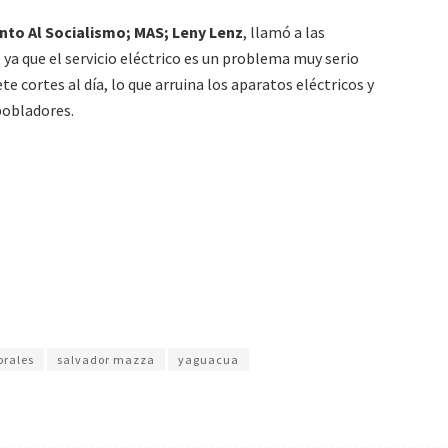
to Al Socialismo; MAS; Leny Lenz
, llamó a las
 ya que el servicio eléctrico es un problema muy serio
e cortes al día, lo que arruina los aparatos eléctricos y
 pobladores.
orales
salvador mazza
yaguacua