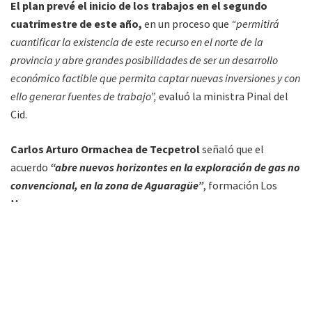
El plan prevé el inicio de los trabajos en el segundo
cuatrimestre de este año,
en un proceso que
“permitirá
cuantificar la existencia de este recurso en el norte de la
provincia y abre grandes posibilidades de ser un desarrollo
económico factible que permita captar nuevas inversiones y con
ello generar fuentes de trabajo”,
evaluó la ministra Pinal del
Cid.
Carlos Arturo Ormachea de Tecpetrol
señaló que el
acuerdo
“abre nuevos horizontes en la exploración de gas no
convencional, en la zona de Aguaragüe”
, formación Los
Monos.
El plan de inversiones y cronograma de trabajos
acordado se divide en dos actividades principales
: La
perforación de un Pozo con objetivo a la formación Tupambi
o San Telmo y la ejecución de mantenimiento y refacción al
pozo SaAg-a-3, con objetivo a la formación Los Monos.