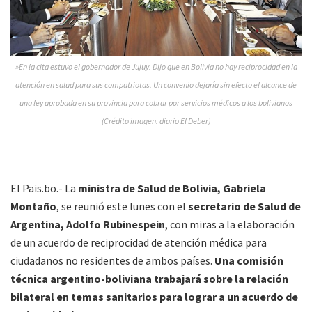
»En la cita estuvo el gobernador de Jujuy. Dijo que en Bolivia no hay reciprocidad en la
atención en salud para sus compatriotas. Un convenio dejaría sin efecto el alcance de
una ley aprobada en su provincia para cobrar por servicios médicos a los bolivianos
(Crédito imagen: diario El Deber)
El Pais.bo.- La
ministra de Salud de Bolivia, Gabriela
Montaño
, se reunió este lunes con el
secretario de Salud de
Argentina, Adolfo Rubinespein
, con miras a la elaboración
de un acuerdo de reciprocidad de atención médica para
ciudadanos no residentes de ambos países.
Una comisión
técnica argentino-boliviana trabajará sobre la relación
bilateral en temas sanitarios para lograr a un acuerdo de