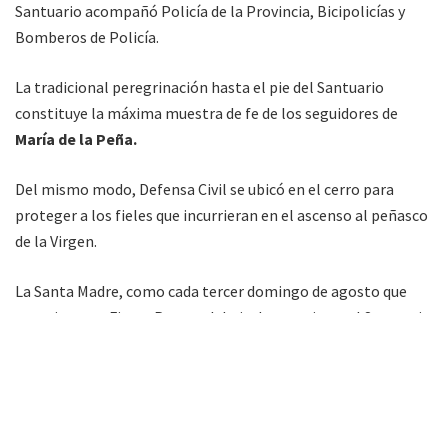
Santuario acompañó Policía de la Provincia, Bicipolicías y
Bomberos de Policía.
La tradicional peregrinación hasta el pie del Santuario
constituye la máxima muestra de fe de los seguidores de
María de la Peña.
Del mismo modo, Defensa Civil se ubicó en el cerro para
proteger a los fieles que incurrieran en el ascenso al peñasco
de la Virgen.
La Santa Madre, como cada tercer domingo de agosto que
constituye su Fiesta Patronal, baja de su atrio en el Santuario
hasta el campo abierto junto a la casa de los frailes y
comparte la Misa Central con los seguidores en compañía de
la
Banda de Música del Regimiento de Monte 28.
La última celebración litúrgica, la Misa en Acción de Gracias,