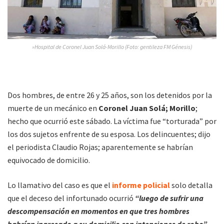
»Hospital de Coronel Juan Solá-Morillo (Foto: gentileza FM Génesis)
Dos hombres, de entre 26 y 25 años, son los detenidos por la
muerte de un mecánico en
Coronel Juan Solá; Morillo
;
hecho que ocurrió este sábado. La víctima fue “torturada” por
los dos sujetos enfrente de su esposa. Los delincuentes; dijo
el periodista Claudio Rojas; aparentemente se habrían
equivocado de domicilio.
Lo llamativo del caso es que el
informe policial
solo detalla
que el deceso del infortunado ocurrió
“luego de sufrir una
descompensación en momentos en que tres hombres
habrían ingresado a su domicilio con intenciones de robo”,