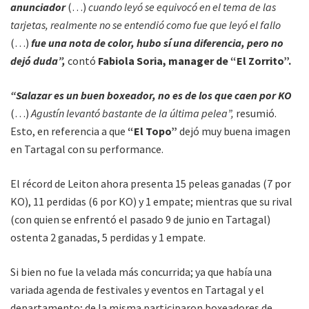
anunciador
(…)
cuando leyó se equivocó en el tema de las
tarjetas, realmente no se entendió como fue que leyó el fallo
(…)
fue una nota de color, hubo sí una diferencia, pero no
dejó duda”,
contó
Fabiola Soria, manager de “El Zorrito”.
“Salazar es un buen boxeador, no es de los que caen por KO
(…)
Agustín levantó bastante de la última pelea”,
resumió.
Esto, en referencia a que
“El Topo”
dejó muy buena imagen
en Tartagal con su performance.
El récord de Leiton ahora presenta 15 peleas ganadas (7 por
KO), 11 perdidas (6 por KO) y 1 empate; mientras que su rival
(con quien se enfrentó el pasado 9 de junio en Tartagal)
ostenta 2 ganadas, 5 perdidas y 1 empate.
Si bien no fue la velada más concurrida; ya que había una
variada agenda de festivales y eventos en Tartagal y el
departamento; de la misma participaron boxeadores de