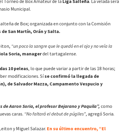
del Torneo de Box Amateur de la
Liga Salteña
. La velada será
nasio Municipal.
 Salteña de Box; organizada en conjunto con la Comisión
s de San Martín, Orán y Salta.
eiton,
“un poco la sangre que le quedó en el ojo y no veía la
iola Soria, manager
del tartagalense.
das 10 peleas
, lo que puede variar a partir de las 18 horas;
ber modificaciones. Sí
se confirmó la llegada de
án), de Salvador Mazza, Campamento Vespucio y
s de Aaron Soria, el profesor Bejarano y Paquila”,
como
uevas caras.
“No faltará el debut de púgiles”
, agregó Soria.
Leiton y Miguel Salazar.
En su último encuentro, “El