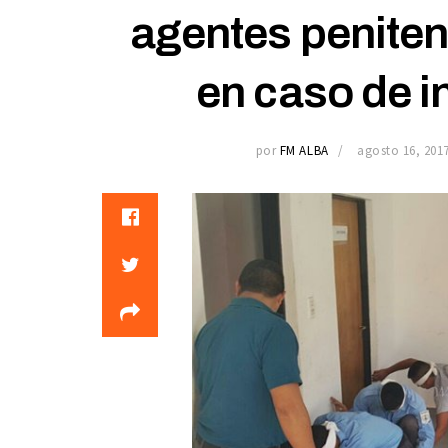
agentes peniten
en caso de i
por
FM ALBA
agosto 16, 201