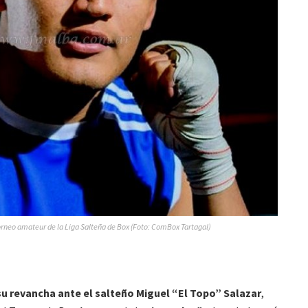
torneo amateur de la Liga Salteña de Box (Foto: ComBox Tartagal)
su revancha ante el salteño Miguel “El Topo” Salazar
,