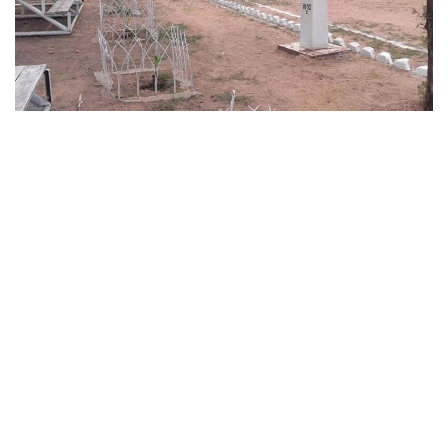
»Hito y ubicación de las gradas, lo que tomó estado público esta semana (Foto: Raúl
Costes)
La cancha fue emplazada en un área que fue recuperada en
más de un 50% a orillas de la Quebrada Internacional. Sobre
este punto, el concejal de Yacuiba,
Mario Cavero Rioja,
hizo
énfasis en que no se respeta la Ley de Medio Ambiente
N°1333 y Ley Forestal N° 7174 relativo a la protección en
riveras.
“Nos hemos pasando unos metros del mojón”
, dijo la autoridad