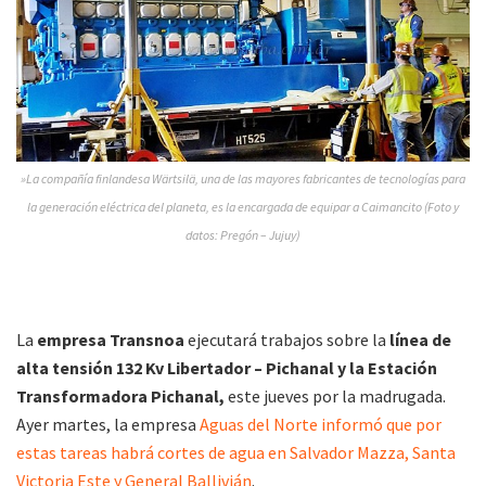
»La compañía finlandesa Wärtsilä, una de las mayores fabricantes de tecnologías para
la generación eléctrica del planeta, es la encargada de equipar a Caimancito (Foto y
datos: Pregón – Jujuy)
La
empresa Transnoa
ejecutará trabajos sobre la
línea de
alta tensión 132 Kv Libertador – Pichanal y la Estación
Transformadora Pichanal,
este jueves por la madrugada.
Ayer martes, la empresa
Aguas del Norte informó que por
estas tareas habrá cortes de agua en Salvador Mazza, Santa
Victoria Este y General Ballivián
.