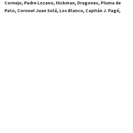
Cornejo, Padre Lozano, Hickman, Dragones, Pluma de
Pato, Coronel Juan Solá, Los Blanco, Capitán J. Pagé,
Embarcación, Tartagal, General Mosconi, Campamento
Vespucio, Yacuy, Aguaray, Salvador Mazza
(San Martín),
zonas intermedias y cercanas a estas.
Etiquetas:
agua
corte
edesa
energia
salta
servicios
transnoa
Wärtsilä
FM Alba 89.3 Mhz. Primera radio de Tartagal
(Salta) en la web. Noticias, entretenimiento y