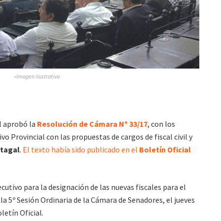
»Imagen ilustrativa
l aprobó la
Resolución de Cámara Nº 33/17
, con los
vo Provincial con las propuestas de cargos de fiscal civil y
rtagal
.
El texto había sido publicado en el
Boletín Oficial
cutivo para la designación de las nuevas fiscales para el
la 5º Sesión Ordinaria de la Cámara de Senadores, el jueves
letín Oficial.