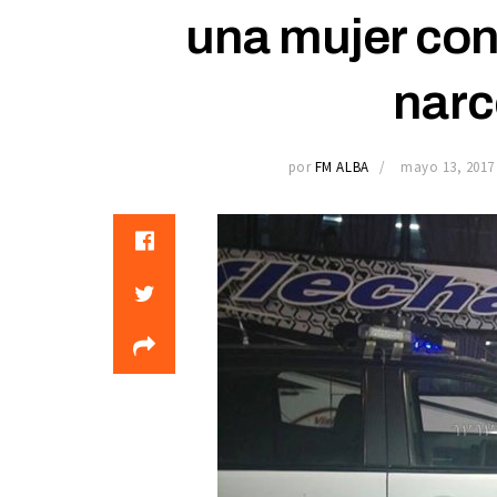
una mujer con
narc
por
FM ALBA
mayo 13, 2017