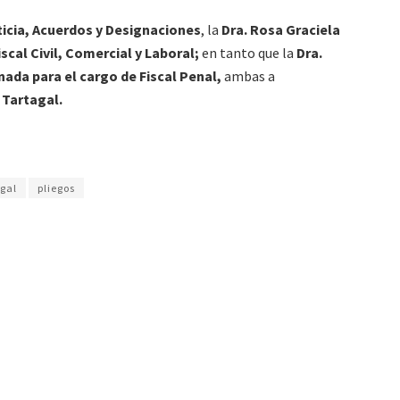
icia, Acuerdos y Designaciones
, la
Dra. Rosa Graciela
cal Civil, Comercial y Laboral;
en tanto que la
Dra.
ada para el cargo de Fiscal Penal,
ambas a
l Tartagal.
agal
pliegos