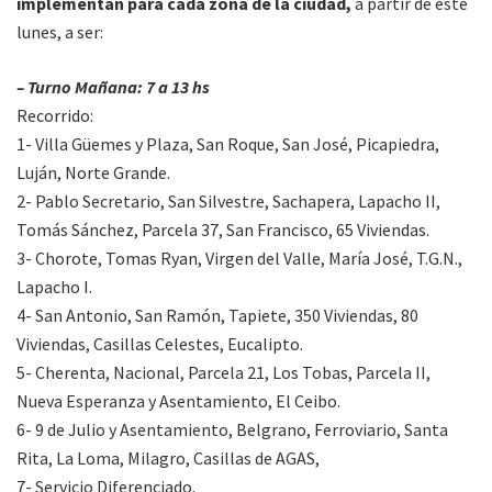
implementan para cada zona de la ciudad,
a partir de este
lunes, a ser:
– Turno Mañana: 7 a 13 hs
Recorrido:
1- Villa Güemes y Plaza, San Roque, San José, Picapiedra,
Luján, Norte Grande.
2- Pablo Secretario, San Silvestre, Sachapera, Lapacho II,
Tomás Sánchez, Parcela 37, San Francisco, 65 Viviendas.
3- Chorote, Tomas Ryan, Virgen del Valle, María José, T.G.N.,
Lapacho I.
4- San Antonio, San Ramón, Tapiete, 350 Viviendas, 80
Viviendas, Casillas Celestes, Eucalipto.
5- Cherenta, Nacional, Parcela 21, Los Tobas, Parcela II,
Nueva Esperanza y Asentamiento, El Ceibo.
6- 9 de Julio y Asentamiento, Belgrano, Ferroviario, Santa
Rita, La Loma, Milagro, Casillas de AGAS,
7- Servicio Diferenciado.