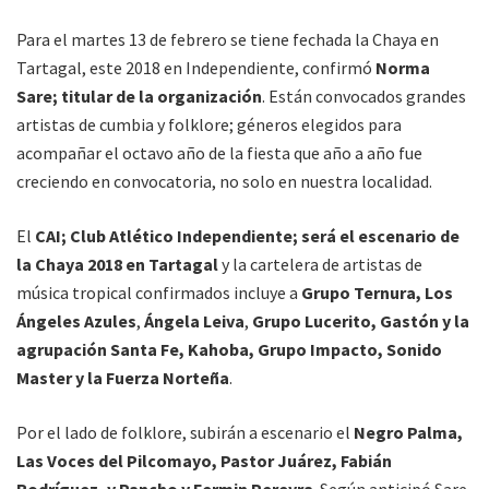
Para el martes 13 de febrero se tiene fechada la Chaya en
Tartagal, este 2018 en Independiente, confirmó
Norma
Sare; titular de la organización
. Están convocados grandes
artistas de cumbia y folklore; géneros elegidos para
acompañar el octavo año de la fiesta que año a año fue
creciendo en convocatoria, no solo en nuestra localidad.
El
CAI; Club Atlético Independiente; será el escenario de
la Chaya 2018 en Tartagal
y la cartelera de artistas de
música tropical confirmados incluye a
Grupo Ternura, Los
Ángeles Azules
,
Ángela Leiva
,
Grupo Lucerito, Gastón y la
agrupación Santa Fe, Kahoba, Grupo Impacto, Sonido
Master y la Fuerza Norteña
.
Por el lado de folklore, subirán a escenario el
Negro Palma,
Las Voces del Pilcomayo, Pastor Juárez, Fabián
Rodríguez, y Pancho y Fermin Pereyra
. Según anticipó Sare,