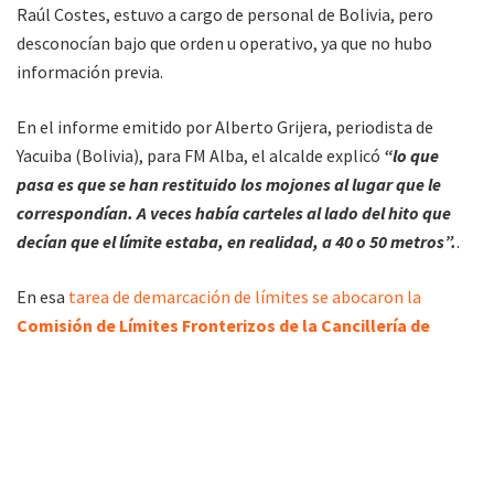
Raúl Costes, estuvo a cargo de personal de Bolivia, pero
desconocían bajo que orden u operativo, ya que no hubo
información previa.
En el informe emitido por Alberto Grijera, periodista de
Yacuiba (Bolivia), para FM Alba, el alcalde explicó
“lo que
pasa es que se han restituido los mojones al lugar que le
correspondían. A veces había carteles al lado del hito que
decían que el límite estaba, en realidad, a 40 o 50 metros”.
.
En esa
tarea de demarcación de límites se abocaron la
Comisión de Límites Fronterizos de la Cancillería de
Bolivia y la Comisión Técnica de Límites de la Cancillería
de Argentina
. Estas mismas comisiones hoy recorren la
región que corresponde a Villazón, por idénticos objetivos.
“Lo que podemos hacer es que bajen el Director General de