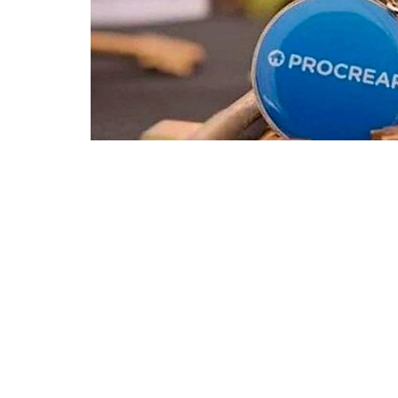
En esta oportunidad, los sorteos se r
personas de entre 18 y 35 años
; e
In
informó el
Ministerio de Desarrollo 
Huaico y Tartagal
, y para dicha loca
A través de
Destino Joven
, Nación i