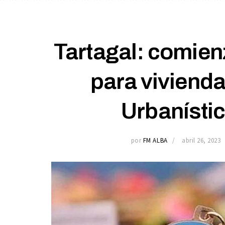
Tartagal: comienz
para vivienda
Urbanístic
por
FM ALBA
abril 26, 2023