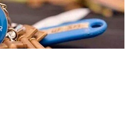
»Imagen ilustrativa
ealizarán bajo dos modalidades:
Destino Joven, para
scripción General, para mayores de 36 y hasta 64 años
,
Territorial y Hábitat
. Para la provincia de
Salta, aplica en
lidad sanmartiniana hay disponibles 104 viviendas.
mpulsa que los jóvenes argentinos puedan vivir en los