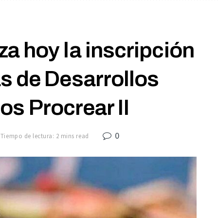
a hoy la inscripción
s de Desarrollos
os Procrear II
0
Tiempo de lectura: 2 mins read