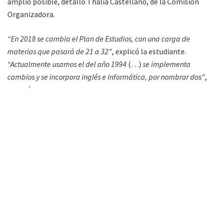
amplio posible, detalló Thalía Castellano, de la Comisión
Organizadora.
“En 2018 se cambia el Plan de Estudios, con una carga de
materias que pasará de 21 a 32”
, explicó la estudiante.
“Actualmente usamos el del año 1994
(…)
se implementa
cambios y se incorpora inglés e informática, por nombrar dos”
,
agregó.
“Las jornadas son espacio para capacitación de los
profesionales que ya trabajan como para los que están
estudiando y tocamos temas como pediatría, ginecología,
enfermería médica
(…)
y también para los profesionales
porque se actualizan conocimientos, como uso de antisépticos o
uso de equipamiento nuevo”
El arancel para las Jornadas, hasta el 10 de noviembre, se
fijó de acuerdo al siguiente cuadro: