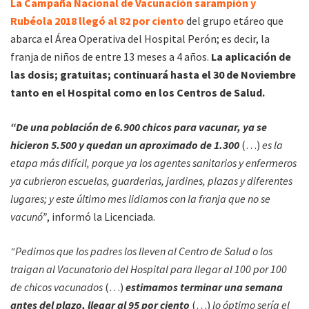
La Campaña Nacional de Vacunación sarampión y
Rubéola 2018 llegó al 82 por ciento
del grupo etáreo que
abarca el Área Operativa del Hospital Perón; es decir, la
franja de niños de entre 13 meses a 4 años.
La aplicación de
las dosis; gratuitas; continuará hasta el 30 de Noviembre
tanto en el Hospital como en los Centros de Salud.
“De una población de 6.900 chicos para vacunar, ya se
hicieron 5.500 y quedan un aproximado de 1.300
(…)
es la
etapa más difícil, porque ya los agentes sanitarios y enfermeros
ya cubrieron escuelas, guarderias, jardines, plazas y diferentes
lugares; y este último mes lidiamos con la franja que no se
vacunó”
, informó la Licenciada.
“Pedimos que los padres los lleven al Centro de Salud o los
traigan al Vacunatorio del Hospital para llegar al 100 por 100
de chicos vacunados
(…)
estimamos terminar una semana
antes del plazo, llegar al 95 por ciento
(…)
lo óptimo sería el