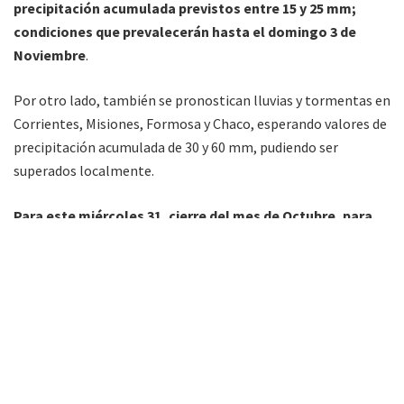
precipitación acumulada previstos entre 15 y 25 mm;
condiciones que prevalecerán hasta el domingo 3 de
Noviembre
.
Por otro lado, también se pronostican lluvias y tormentas en
Corrientes, Misiones, Formosa y Chaco, esperando valores de
precipitación acumulada de 30 y 60 mm, pudiendo ser
superados localmente.
Para este miércoles 31, cierre del mes de Octubre, para
Tartagal y alrededores se pronostica máxima de 24
grados, con cielo algo a parcialmente nublado,
desmejorando hacia la tarde noche; con probabilidad de
lluvias y tormentas
; acompañado por vientos leves a
moderados del sector este.