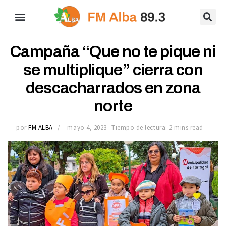
Campaña “Que no te pique ni
se multiplique” cierra con
descacharrados en zona
norte
por
FM ALBA
mayo 4, 2023
Tiempo de lectura: 2 mins read