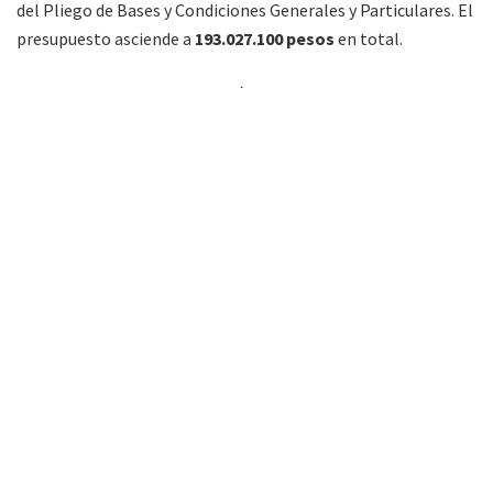
del Pliego de Bases y Condiciones Generales y Particulares. El
presupuesto asciende a
193.027.100 pesos
en total.
Las
consultas aludidas
podrán ser presentadas durante la
semana, de lunes a viernes, de 10 a 17 horas; en las
oficinas
de IEASA
, en la Avda. del Libertador Nº 1.068, 2do. piso, Mesa
de Entrada (CABA).
Deben ir dirigidas a nombre de
“Gerencia de
Abastecimiento”
, hasta 5 días hábiles anteriores de la
recepción de las ofertas.