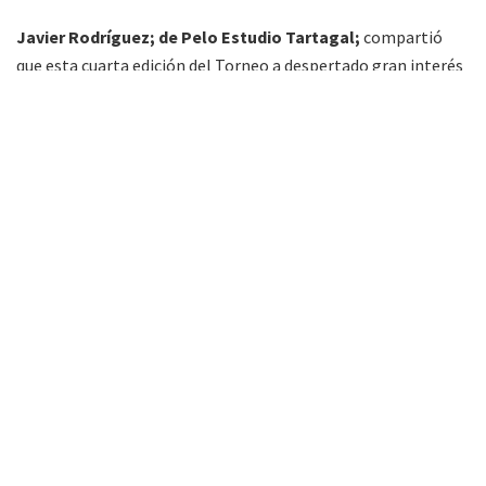
Javier Rodríguez; de Pelo Estudio Tartagal;
compartió
que esta cuarta edición del Torneo a despertado gran interés
en Salta y Jujuy también, movidos por la presencia de Paz
Cornú en la región.