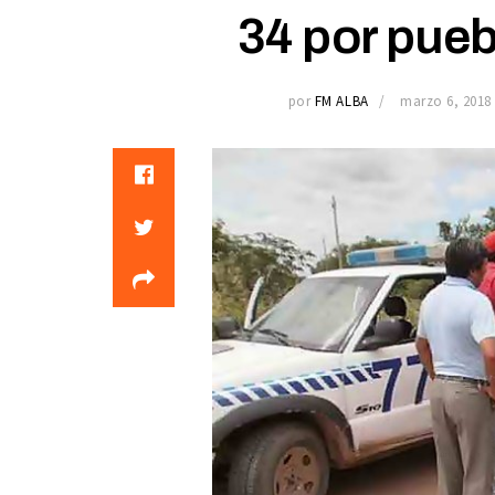
34 por pueb
por
FM ALBA
marzo 6, 2018