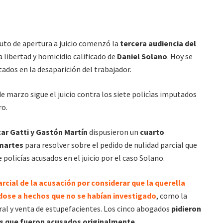
auto de apertura a juicio comenzó la
tercera audiencia del
a libertad y homicidio calificado de
Daniel Solano
. Hoy se
tados en la desaparición del trabajador.
 marzo sigue el juicio contra los siete policìas imputados
ro.
car Gatti y Gastón Martín
dispusieron un
cuarto
 martes
para resolver sobre el pedido de nulidad parcial que
policías acusados en el juicio por el caso Solano.
rcial de la acusación por considerar que la querella
dose a hechos que no se habían investigado
, como la
boral y venta de estupefacientes. Los cinco abogados
pidieron
os que fueron acusados originalmente.