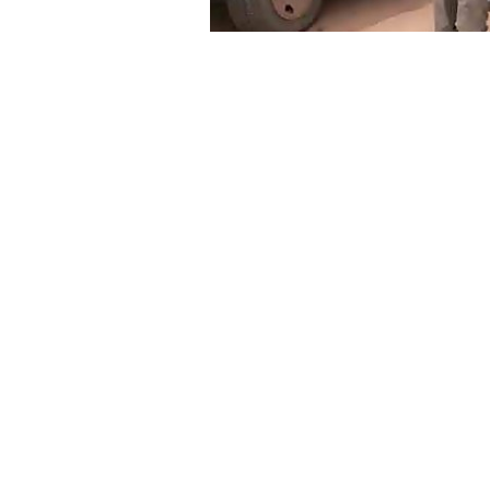
Originarios de La Mora se ubicaron ay
cerrar el paso. El motivo, argumentaro
como ropa y calzado; que les fue faci
reunidas para asistir al chaco salteño
Un grupo de
30 pobladores de Misión
con intención de cortar el paso, afir
consecuencia o bloquearían el paso p
Hasta el lugar llegó el
segundo jefe d