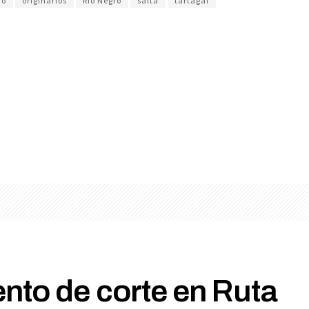
no
originarios
Rio Negro
salta
tartagal
nto de corte en Ruta