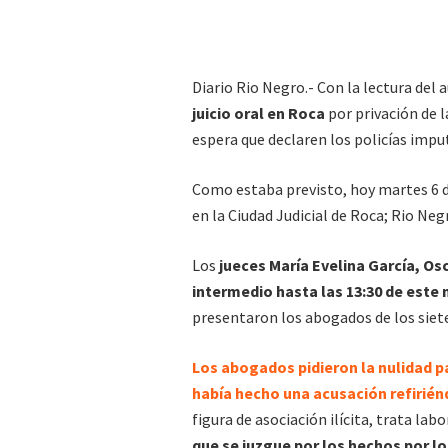
Diario Rio Negro.- Con la lectura del 
juicio oral en Roca
por privación de l
espera que declaren los policías impu
Como estaba previsto, hoy martes 6 de
en la Ciudad Judicial de Roca; Rio Neg
Los
jueces María Evelina García, Os
intermedio hasta las 13:30 de este
presentaron los abogados de los siete 
Los abogados pidieron la nulidad pa
había hecho una acusación refirién
figura de asociación ilícita, trata la
que se juzgue por los hechos por l