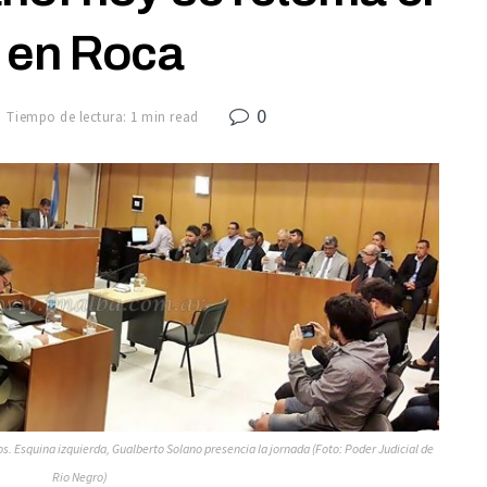
o en Roca
0
Tiempo de lectura: 1 min read
s. Esquina izquierda, Gualberto Solano presencia la jornada (Foto: Poder Judicial de
Rio Negro)