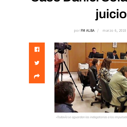
juici
por
FM ALBA
marzo 6, 2018
»Todavía se aguardan las indagatorias a los imputado