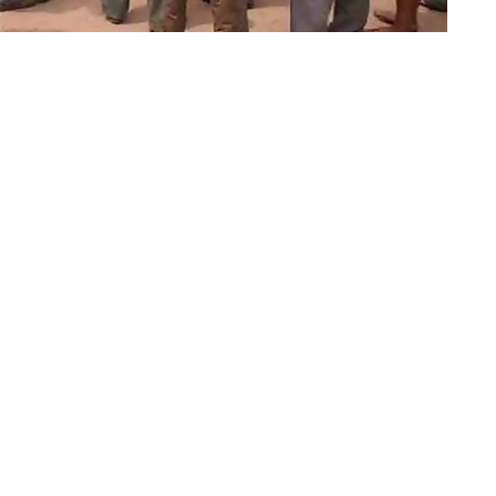
»Imagen ilustrativa
er en Ruta 34 a la altura de Cuña Muerta con intenciones de
n, se debió a que querían recibir partidas de donaciones;
litada por la Unidad Regional. Estas formaban parte de las
 por las inundaciones.
 La Mora; de Tartagal;
se ubicó a la altura de Cuña Muerta
mando que no habían sido asistidos y pedían donaciones en
or la
Ruta Nacional 34.
e la Unidad Regional 4, Crio. Mayor Néstor Bogarín,
y se