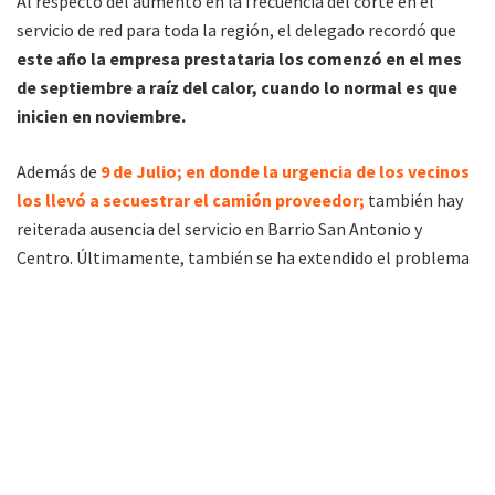
Al respecto del aumento en la frecuencia del corte en el
servicio de red para toda la región, el delegado recordó que
este año la empresa prestataria los comenzó en el mes
de septiembre a raíz del calor, cuando lo normal es que
inicien en noviembre.
Además de
9 de Julio; en donde la urgencia de los vecinos
los llevó a secuestrar el camión proveedor;
también hay
reiterada ausencia del servicio en Barrio San Antonio y
Centro. Últimamente, también se ha extendido el problema
a 350 Viviendas.
“A esta altura del año, en un día con bajas temperaturas los
reclamos
(abastecimiento y reparto)
por agua
suelen ser 12,
cifra que se va a 30-35 cuando el calor es intenso; mientras
que el mayor número hasta ahora fue de 50″
, detalló el
delegado.