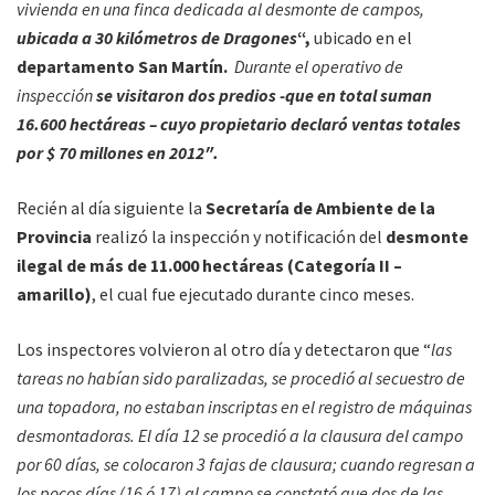
vivienda en una finca dedicada al desmonte de campos,
ubicada a 30 kilómetros de Dragones
“,
ubicado en el
departamento San Martín.
Durante el operativo de
inspección
se visitaron dos predios -que en total suman
16.600 hectáreas – cuyo propietario declaró ventas totales
por $ 70 millones en 2012″.
Recién al día siguiente la
Secretaría de Ambiente de la
Provincia
realizó la inspección y notificación del
desmonte
ilegal de más de 11.000 hectáreas (Categoría II –
amarillo)
, el cual fue ejecutado durante cinco meses.
Los inspectores volvieron al otro día y detectaron que “
las
tareas no habían sido paralizadas, se procedió al secuestro de
una topadora, no estaban inscriptas en el registro de máquinas
desmontadoras.
El día 12 se procedió a la clausura del campo
por 60 días, se colocaron 3 fajas de clausura; cuando regresan a
los pocos días (16 ó 17) al campo se constató que dos de las