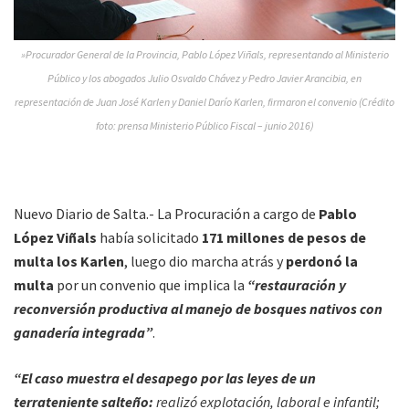
»Procurador General de la Provincia, Pablo López Viñals, representando al Ministerio
Público y los abogados Julio Osvaldo Chávez y Pedro Javier Arancibia, en
representación de Juan José Karlen y Daniel Darío Karlen, firmaron el convenio (Crédito
foto: prensa Ministerio Público Fiscal – junio 2016)
Nuevo Diario de Salta.- La Procuración a cargo de
Pablo
López Viñals
había solicitado
171 millones de pesos de
multa los Karlen
, luego dio marcha atrás y
perdonó la
multa
por un convenio que implica la
“restauración y
reconversión productiva al manejo de bosques nativos con
ganadería integrada”
.
“El caso muestra el desapego por las leyes de un
terrateniente salteño:
realizó explotación, laboral e infantil;