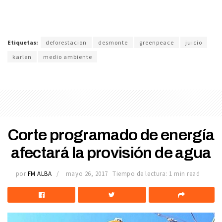
Etiquetas:
deforestacion
desmonte
greenpeace
juicio
karlen
medio ambiente
Corte programado de energía
afectará la provisión de agua
por
FM ALBA
mayo 26, 2017
Tiempo de lectura: 1 min read