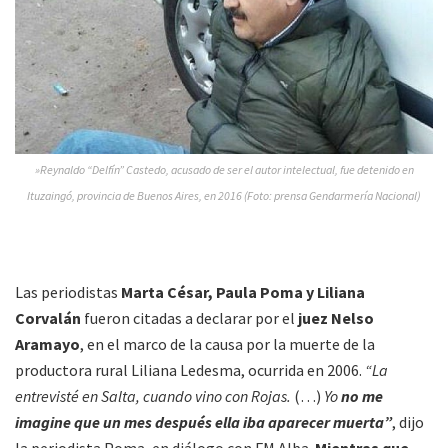
»Reynaldo “Delfín” Castedo, acusado de ser el autor intelectual, fue detenido en
Ituzaingó, provincia de Buenos Aires, en 2016 (Foto: prensa Gendarmería Nacional)
Las periodistas
Marta César, Paula Poma y Liliana
Corvalán
fueron citadas a declarar por el
juez Nelso
Aramayo
, en el marco de la causa por la muerte de la
productora rural Liliana Ledesma, ocurrida en 2006.
“La
entrevisté en Salta, cuando vino con Rojas.
(…)
Yo
no me
imagine que un mes después ella iba aparecer muerta”
, dijo
la periodista Poma, en diálogo con FM Alba.
Mientras que