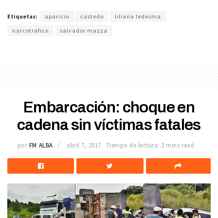
Etiquetas:
aparicio
castedo
liliana ledesma
narcotrafico
salvador mazza
Embarcación: choque en
cadena sin víctimas fatales
por
FM ALBA
abril 7, 2017
Tiempo de lectura: 2 mins read