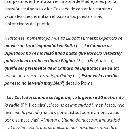
campesinos enfrentaban en la zona de Madrejones por la
decisión de Aparicio y los Castedo de cerrar los caminos
vecinales que permitían el paso a los puestos más
distanciados del pueblo.
“Hasta ese momento; ya muerta Liliana;
(Ernesto)
Aparicio se
movía con total impunidad en Salta
(…)
La Cámara de
Diputados no se movilizó nada hasta que Horacio Verbitsky
publica lo ocurrido en diario Página 12
(…)
Él
(Aparicio)
quería ser presidente de la Cámara de Diputados de Salta;
quería desbancar a Santiago Godoy
(…)
Estar en los medios
por esto no le venía muy bien”,
detalló Poma.
“Los Castedo; cuando se fugaron; se fugaron a 30 metros de
la radio
(FM Noticias),
si eso no es impunidad”,
manifestó,
“No
tuve miedo por mí
(medio y periodistas fueron amenazados
por distintas vías).
Al matar a Liliana demuestran impunidad
(…)
hoy hay gente que se muestra más tranquila sabiendo a