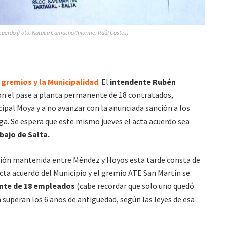
acuerdo (Foto: Natalia Camacho/Informe: Raúl Costes)
gremios y la Municipalidad
. El
intendente Rubén
n el pase a planta permanente de 18 contratados,
icipal Moya y a no avanzar con la anunciada sanción a los
ga. Se espera que este mismo jueves el acta acuerdo sea
bajo de Salta.
nión mantenida entre Méndez y Hoyos esta tarde consta de
 acta acuerdo del Municipio y el gremio ATE San Martín se
nte de 18 empleados
(cabe recordar que solo uno quedó
 superan los 6 años de antigüedad, según las leyes de esa