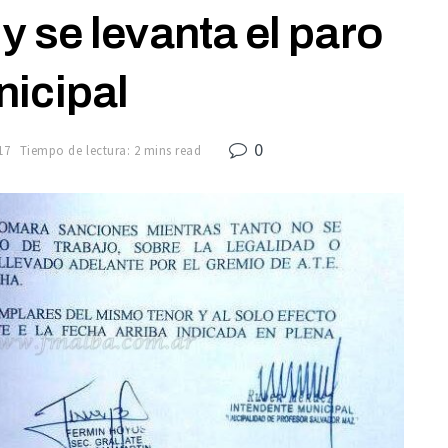
y se levanta el paro
icipal
0
17
Tiempo de lectura: 2 mins read