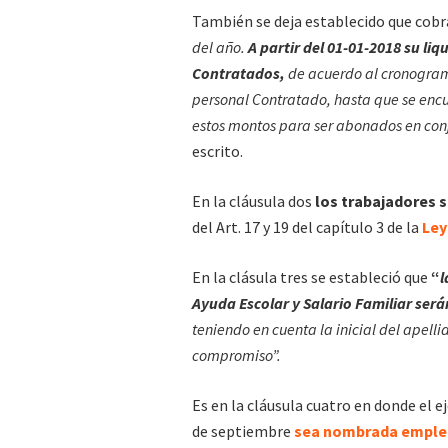
También se deja establecido que cobra
del año.
A partir del 01-01-2018 su l
Contratados,
de acuerdo al cronogra
personal Contratado, hasta que se encu
estos montos para ser abonados en con
escrito.
En la cláusula dos
los trabajadores 
del Art. 17 y 19 del capítulo 3 de la
Ley
En la clásula tres se estableció que
“
l
Ayuda Escolar y Salario Familiar ser
teniendo en cuenta la inicial del apel
compromiso”.
Es en la cláusula cuatro en donde el e
de septiembre
sea nombrada emplea