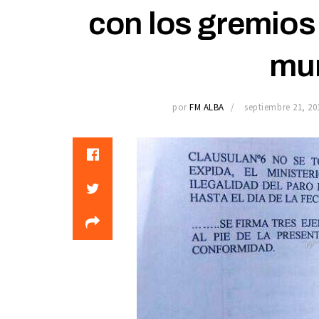
con los gremios 
mun
por
FM ALBA
septiembre 21, 20