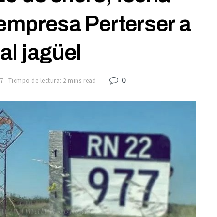
 empresa Perterser a
 al jagüel
0
17
Tiempo de lectura: 2 mins read