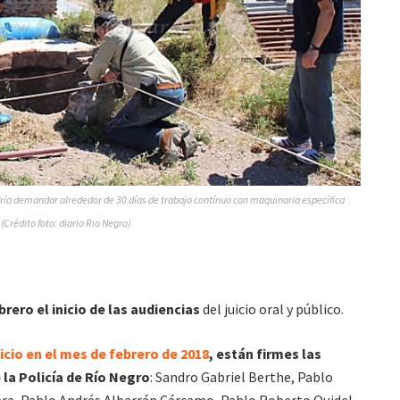
dría demandar alrededor de 30 días de trabajo contínuo con maquinaria específica
(Crédito foto: diario Rio Negro)
brero el inicio de las audiencias
del juicio oral y público.
icio en el mes de febrero de 2018
, están firmes las
la Policía de Río Negro
: Sandro Gabriel Berthe, Pablo