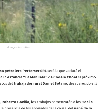
»Imagen ilustrativa
a petrolera Perterser SRL
será la que vaciará el
de la
estancia “La Manuela” de Choele Choel
el próximo
estos del
trabajador rural Daniel Solano
, desaparecido el 5
, Roberto Gaviña
, los trabajos comenzarán a las
9 de la
la presencia de los abogados de la causa, del
papá de la