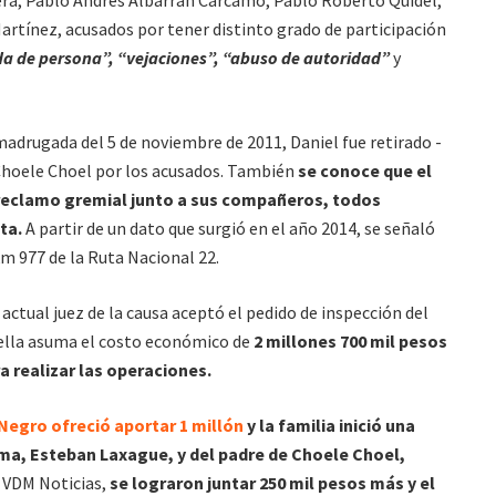
era, Pablo Andrés Albarrán Cárcamo, Pablo Roberto Quidel,
artínez, acusados por tener distinto grado de participación
da de persona”,
“vejaciones”, “abuso de autoridad”
y
adrugada del 5 de noviembre de 2011, Daniel fue retirado -
 Choele Choel por los acusados. También
se conoce que el
 reclamo gremial junto a sus compañeros, todos
ta.
A partir de un dato que surgió en el año 2014, se señaló
km 977 de la Ruta Nacional 22.
 actual juez de la causa aceptó el pedido de inspección del
rella asuma el costo económico de
2 millones 700 mil pesos
a realizar las operaciones.
 Negro ofreció aportar 1 millón
y la familia inició una
dma, Esteban Laxague, y del padre de Choele Choel,
 VDM Noticias,
se lograron juntar 250 mil pesos más y el