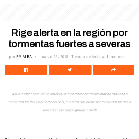
Rige alerta en la región por
tormentas fuertes a severas
por
FM ALBA
marzo 15, 2018
Tiempo de lectura: 1 min read
»En la imagen satelital se observa un importante desarrollo nuboso asociado a
tormentas fuertes en el norte del país, mientras rige alerta por tormentas fuertes o
severas en esa región (Imagen: SMN)