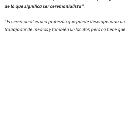
de lo que significa ser ceremonialista”
.
“El ceremonial es una profesión que puede desempeñarla un
trabajador de medios y también un locutor, pero no tiene que
confundirse”,
explicó..
“Las personas que más se molestaron son las que tienen la
conducción de actos, para lo que se debe tener una
buena voz,
buena dicción, un timbre agradable al oído, buena lectura y
buen manejo del micrófono, que es el locutor”
,
aclaró. “
Él
llega bien vestido al acto,
alguien le acerca la carpeta con
todo lo que tiene que leer pero no conoce el dispositivo ni se
ha preparado o capacitado”.
Antequera destacó que la finalidad de la Asociación es
jerarquizar y profesionalizar la actividad, dejando un espacio
cimentado y fortalecido que brinde lugar a capacitaciones.