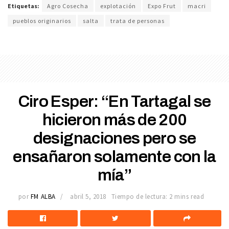
Etiquetas:
Agro Cosecha
explotación
Expo Frut
macri
pueblos originarios
salta
trata de personas
Ciro Esper: “En Tartagal se
hicieron más de 200
designaciones pero se
ensañaron solamente con la
mía”
por
FM ALBA
abril 5, 2018
Tiempo de lectura: 2 mins read