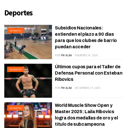
Deportes
Subsidios Nacionales:
DEPORTES
extienden el plazo a 90 días
para que los clubes de barrio
puedan acceder
POR
FM ALBA
FEBRERO 24, 2026
Últimos cupos para el Taller de
DEPORTES
Defensa Personal con Esteban
Ribovics
POR
FM ALBA
DICIEMBRE 27, 2025
World Muscle Show Open y
DEPORTES
Master 2025: Laila Ribovics
logra dos medallas de oro y el
título de subcampeona