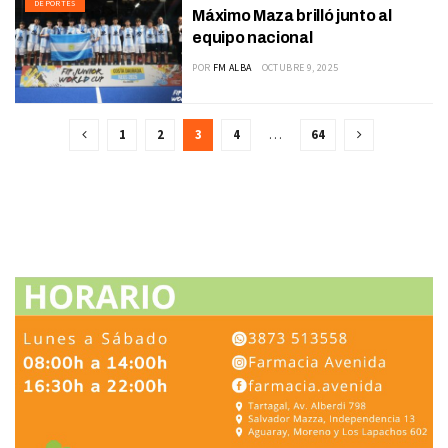
DEPORTES
Máximo Maza brilló junto al
equipo nacional
POR
FM ALBA
OCTUBRE 9, 2025
1
2
3
4
…
64