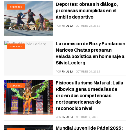
Deportes: obras sin diálogo,
DEPORTES
promesas incumplidas en el
ámbito deportivo
POR
FM ALBA
OCTUBRE 28, 2025
La comisión de Box y Fundación
DEPORTES
Narices Chatas preparan
velada boxística en homenaje a
Silvio Leclerq
POR
FM ALBA
OCTUBRE 16, 2025
Fisicoculturismo Natural: Laila
DEPORTES
Ribovics gana 9 medallas de
oro en dos competencias
norteamericanas de
reconocido nivel
POR
FM ALBA
OCTUBRE 9, 2025
Mundial Juvenil de Pádel 2025: