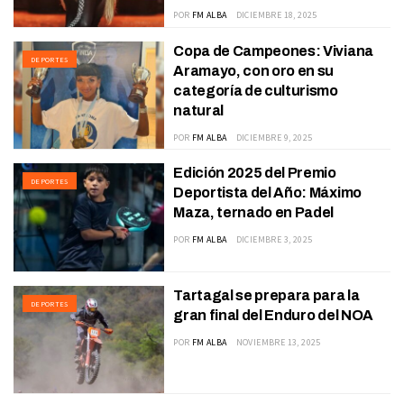
POR
FM ALBA
DICIEMBRE 18, 2025
Copa de Campeones: Viviana
DEPORTES
Aramayo, con oro en su
categoría de culturismo
natural
POR
FM ALBA
DICIEMBRE 9, 2025
Edición 2025 del Premio
DEPORTES
Deportista del Año: Máximo
Maza, ternado en Padel
POR
FM ALBA
DICIEMBRE 3, 2025
Tartagal se prepara para la
DEPORTES
gran final del Enduro del NOA
POR
FM ALBA
NOVIEMBRE 13, 2025