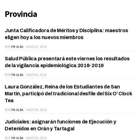
Provincia
Junta Calificadora de Méritos y Disciplina: maestros
EDUCACIÓN
eligen hoy a los nuevos miembros
POR
FM ALBA
MAYO 31, 2019
Salud Pública presentará este viernes los resultados
ACTUALIDAD
de la vigilancia epidemiológica 2018-2019
POR
FM ALBA
MAYO 31, 2019
Laura González, Reina de los Estudiantes de San
ACTUALIDAD
Martín, participó del tradicional desfile del Six O’ Clock
Tea
POR
FM ALBA
MAYO 30, 2019
Judiciales: asignarán funciones de Ejecución y
DEPARTAMENTO
Detenidos en Orán y Tartagal
POR
FM ALBA
MAYO 30, 2019