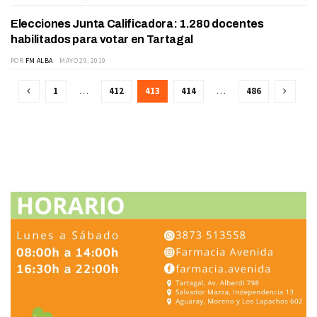
Elecciones Junta Calificadora: 1.280 docentes
ACTUALIDAD
habilitados para votar en Tartagal
POR
FM ALBA
MAYO 29, 2019
1
…
412
413
414
…
486