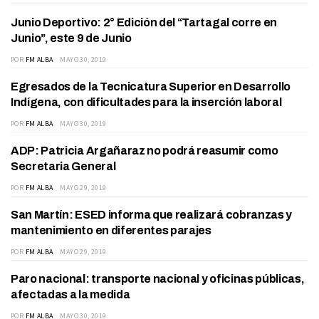
Junio Deportivo: 2° Edición del “Tartagal corre en
DEPARTAMENTO
Junio”, este 9 de Junio
POR
FM ALBA
MAYO 30, 2019
Egresados de la Tecnicatura Superior en Desarrollo
CULTURA
Indígena, con dificultades para la inserción laboral
POR
FM ALBA
MAYO 30, 2019
ADP: Patricia Argañaraz no podrá reasumir como
ACTUALIDAD
Secretaria General
POR
FM ALBA
MAYO 29, 2019
San Martín: ESED informa que realizará cobranzas y
DEPARTAMENTO
mantenimiento en diferentes parajes
POR
FM ALBA
MAYO 29, 2019
Paro nacional: transporte nacional y oficinas públicas,
ACTUALIDAD
afectadas a la medida
POR
FM ALBA
MAYO 30, 2019