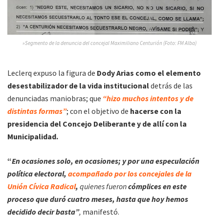
»Segmento de la denuncia del concejal Maximiliano Centurión (Foto: FM Alba)
Leclerq expuso la figura de
Dody Arias como el elemento
desestabilizador de la vida institucional
detrás de las
denunciadas maniobras; que
“hizo muchos intentos y de
distintas formas”
; con el objetivo de
hacerse con la
presidencia del Concejo Deliberante y de allí con la
Municipalidad.
“
En ocasiones solo, en ocasiones; y por una especulación
política electoral,
acompañado por los concejales de la
Unión Cívica Radical
,
quienes fueron
cómplices en este
proceso que duró cuatro meses, hasta que hoy hemos
decidido decir basta”
,
manifestó.