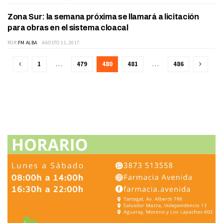
Zona Sur: la semana próxima se llamará a licitación
ACTUALIDAD
para obras en el sistema cloacal
POR
FM ALBA
AGOSTO 11, 2017
1
…
479
480
481
…
486