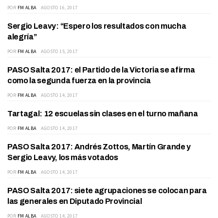
POR
FM ALBA
AGOSTO 16, 2017
Sergio Leavy: “Espero los resultados con mucha
ACTUALIDAD
alegría”
POR
FM ALBA
AGOSTO 15, 2017
PASO Salta 2017: el Partido de la Victoria se afirma
ACTUALIDAD
como la segunda fuerza en la provincia
POR
FM ALBA
AGOSTO 14, 2017
Tartagal: 12 escuelas sin clases en el turno mañana
ACTUALIDAD
POR
FM ALBA
AGOSTO 14, 2017
PASO Salta 2017: Andrés Zottos, Martín Grande y
ACTUALIDAD
Sergio Leavy, los más votados
POR
FM ALBA
AGOSTO 14, 2017
PASO Salta 2017: siete agrupaciones se colocan para
ACTUALIDAD
las generales en Diputado Provincial
POR
FM ALBA
AGOSTO 14, 2017