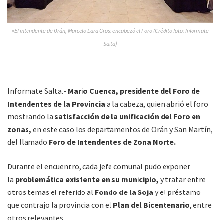
»El intendente de Orán; Marcelo Lara Gros; encabezó el Foro (Crédito foto: Informate
Salta)
Informate Salta.-
Mario Cuenca, presidente del Foro de
Intendentes de la Provincia
a la cabeza, quien abrió el foro
mostrando la
satisfacción de la unificación del Foro en
zonas,
en este caso los departamentos de Orán y San Martín,
del llamado
Foro de Intendentes de Zona Norte.
Durante el encuentro, cada jefe comunal pudo exponer
la
problemática existente en su municipio,
y tratar entre
otros temas el referido al
Fondo de la Soja
y el préstamo
que contrajo la provincia con el
Plan del Bicentenario
, entre
otros relevantes.