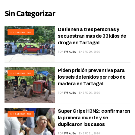
Sin Categorizar
Detienen a tres personas y
SIN CATEGORIZAR
secuestran más de 33 kilos de
droga en Tartagal
POR
FM ALBA
ENERO 29, 2026
Piden prisión preventiva para
SIN CATEGORIZAR
los seis detenidos por robo de
madera en Tartagal
POR
FM ALBA
ENERO 26, 2026
Super Gripe H3N2: confirmaron
SIN CATEGORIZAR
la primera muerte y se
duplicaron los casos
POR
FM ALBA
ENERO 21, 2026