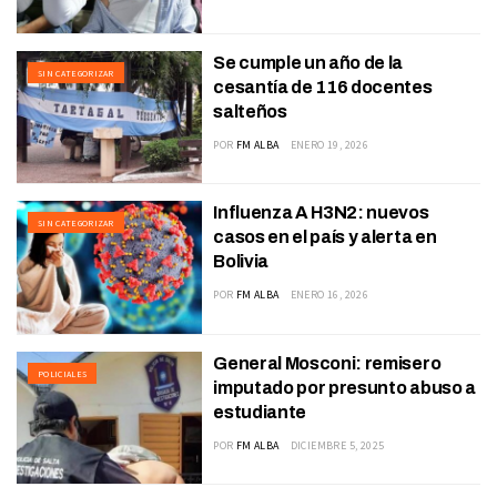
Se cumple un año de la
SIN CATEGORIZAR
cesantía de 116 docentes
salteños
POR
FM ALBA
ENERO 19, 2026
Influenza A H3N2: nuevos
SIN CATEGORIZAR
casos en el país y alerta en
Bolivia
POR
FM ALBA
ENERO 16, 2026
General Mosconi: remisero
POLICIALES
imputado por presunto abuso a
estudiante
POR
FM ALBA
DICIEMBRE 5, 2025