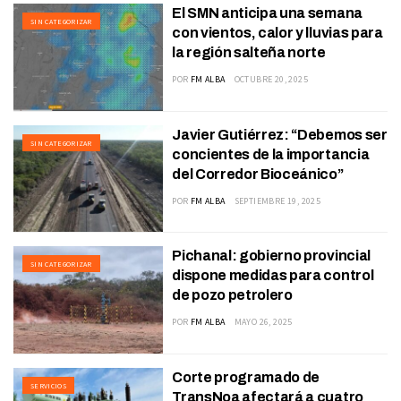
El SMN anticipa una semana
SIN CATEGORIZAR
con vientos, calor y lluvias para
la región salteña norte
POR
FM ALBA
OCTUBRE 20, 2025
Javier Gutiérrez: “Debemos ser
SIN CATEGORIZAR
concientes de la importancia
del Corredor Bioceánico”
POR
FM ALBA
SEPTIEMBRE 19, 2025
Pichanal: gobierno provincial
SIN CATEGORIZAR
dispone medidas para control
de pozo petrolero
POR
FM ALBA
MAYO 26, 2025
Corte programado de
SERVICIOS
TransNoa afectará a cuatro