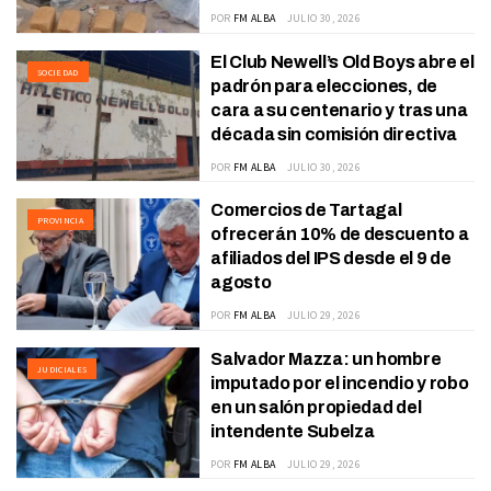
POR
FM ALBA
JULIO 30, 2026
El Club Newell’s Old Boys abre el
SOCIEDAD
padrón para elecciones, de
cara a su centenario y tras una
década sin comisión directiva
POR
FM ALBA
JULIO 30, 2026
Comercios de Tartagal
PROVINCIA
ofrecerán 10% de descuento a
afiliados del IPS desde el 9 de
agosto
POR
FM ALBA
JULIO 29, 2026
Salvador Mazza: un hombre
JUDICIALES
imputado por el incendio y robo
en un salón propiedad del
intendente Subelza
POR
FM ALBA
JULIO 29, 2026