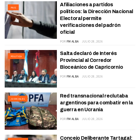
Afiliaciones a partidos
PAIS
políticos: la Dirección Nacional
Electoral permite
verificaciones del padrón
oficial
POR
FM ALBA
JULIO 28, 2026
Salta declaró de Interés
POLITICA
Provincial al Corredor
Bioceánico de Capricornio
POR
FM ALBA
JULIO 28, 2026
Red transnacional reclutaba
JUDICIALES
argentinos para combatir en la
guerra en Ucrania
POR
FM ALBA
JULIO 28, 2026
Concejo Deliberante Tartagal: