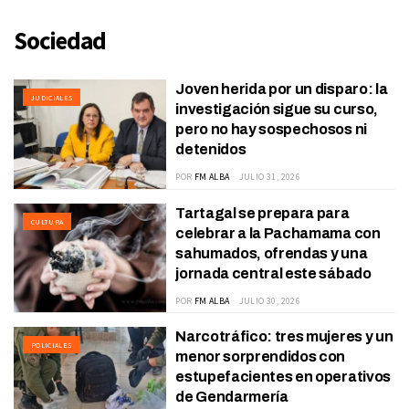
Sociedad
Joven herida por un disparo: la
JUDICIALES
investigación sigue su curso,
pero no hay sospechosos ni
detenidos
POR
FM ALBA
JULIO 31, 2026
Tartagal se prepara para
CULTURA
celebrar a la Pachamama con
sahumados, ofrendas y una
jornada central este sábado
POR
FM ALBA
JULIO 30, 2026
Narcotráfico: tres mujeres y un
POLICIALES
menor sorprendidos con
estupefacientes en operativos
de Gendarmería