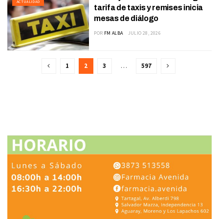
ACTUALIDAD
tarifa de taxis y remises inicia
mesas de diálogo
POR
FM ALBA
JULIO 28, 2026
1
2
3
…
597