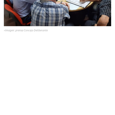
»Imagen: prensa Concejo Deliberante
Del documento se desprende que el
Concejo Deliberante
tiene asignada una partida superior a los 36 millones de
pesos de un
total global de $ 1.336.546.828,73
. Se espera que
la semana próxima; martes 2 de Marzo; se trate el
expediente (N°16.210/2021) en sesión ordinaria, previa sesión
parlamentaria.
Previamente a cerrar el año legislativo 2020, el cuerpo de
concejales también tratará modificaciones a aplicarse en el
seno del organismo. Siguiendo las declaraciones de
Sergio
González; presidente del Concejo
; muy posiblemente se