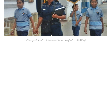
»Cuerpo Infantil de Misión Cherenta (Foto: FM Alba)
Los cuerpos infantiles se dedican a tareas de solidaridad e
inclusión, y mismos actos y agasajos se llevarían a cabo en
Orán, Metán, Joaquín V. Gónzalez y Cafayate
en sus
respectivas plazas principales.
En la provincia funcionan más de 250 Cuerpos Infantiles de
Policía.