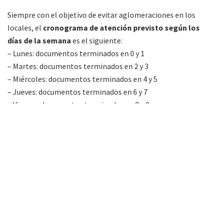
Siempre con el objetivo de evitar aglomeraciones en los
locales, el
cronograma de atención previsto según los
días de la semana
es el siguiente:
– Lunes: documentos terminados en 0 y 1
– Martes: documentos terminados en 2 y 3
– Miércoles: documentos terminados en 4 y 5
– Jueves: documentos terminados en 6 y 7
– Viernes: documentos terminados en 8 y 9
Los usuarios deberán concurrir con su DNI para poder ser
atendidos en fecha. Por el acuerdo con
CAECEIS
se adelantó
que habrá un límite de facturas aceptadas:
cada cliente
podrá abonar un máximo de ocho servicios o impuestos.
Para adultos mayores y las personas pertenecientes a grupos
de riesgo; en la medida de la disponibilidad de cada sucursal;
se habilitarán horarios especiales para ellos.