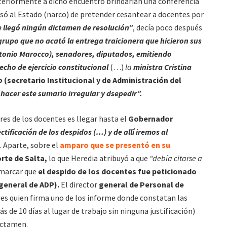
steriormente a dicho encuentro brindarían una conferencia
usó al Estado (narco) de pretender cesantear a docentes por
 llegó ningún dictamen de resolución”
, decía poco después
grupo que no acató la entrega traicionera que hicieron sus
tonio Marocco), senadores, diputados, emitiendo
cho de ejercicio constitucional
(…)
la
ministra Cristina
lo
(secretario Institucional y de Administración del
hacer este sumario irregular y dsepedir”.
es de los docentes es llegar hasta el
Gobernador
ctificación de los despidos (…) y de allí iremos al
. Aparte, sobre el
amparo que se presentó en su
rte de Salta,
lo que Heredia atribuyó a que
“debía citarse a
emarcar que
el despido de los docentes fue peticionado
general de ADP).
El director
general de Personal de
,
es quien firma uno de los informe donde constatan las
s de 10 días al lugar de trabajo sin ninguna justificación)
ictamen.