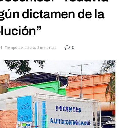
gún dictamen de la
lución”
0
24
Tiempo de lectura: 3 mins read