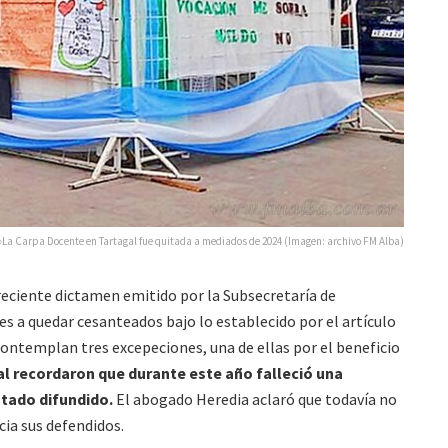
»La Carpa Docente en Tartagal fue quitada a mediados de 2024 (Imagen: archivo FM Alba)
 reciente dictamen emitido por la Subsecretaría de
es a quedar cesanteados bajo lo establecido por el artículo
 contemplan tres excepeciones, una de ellas por el beneficio
l recordaron que durante este año falleció una
stado difundido.
El abogado Heredia aclaró que todavía no
ia sus defendidos.