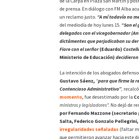
de la Carpa en Plaza San Martín y po
de prensa. En diálogo con FM Alba ac
un reclamo justo.
“A mí todavía no me
del mediodía de hoy lunes 15.
“Son el 
delegados con el vicegobernador (An
dictámentes que perjudicaban su dere
Fiore con el serñor
(Eduardo)
Costel
Ministerio de Educación)
decidieron 
La intención de los abogados defensor
Gustavo Sáenz,
“
para que firme la re
Contencioso Administrativo”
,
recalcó
momento
, fue desestimado por la
Co
ministros y legisladores”.
No dejó de r
por Fernando Mazzone (secretario 
Salta, Federico Gonzalo Pellegrini
irregularidades señaladas
(faltar má
que permitieron avanzar hacia este d