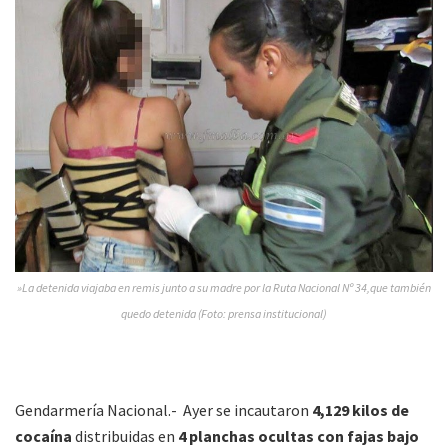
»La detenida viajaba en remis junto a su madre por la Ruta Nacional Nº 34,que también
quedo detenida (Foto: prensa institucional)
Gendarmería Nacional.-
Ayer se incautaron
4,129 kilos de
cocaína
distribuidas en
4 planchas ocultas con fajas bajo