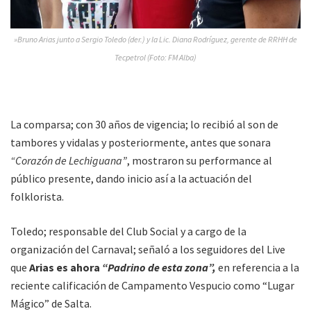
»Bruno Arias junto a Sergio Toledo (der.) y la Lic. Diana Rodríguez, gerente de RRHH de
Tecpetrol (Foto: FM Alba)
La comparsa; con 30 años de vigencia; lo recibió al son de
tambores y vidalas y posteriormente, antes que sonara
“Corazón de Lechiguana”
, mostraron su performance al
público presente, dando inicio así a la actuación del
folklorista.
Toledo; responsable del Club Social y a cargo de la
organización del Carnaval; señaló a los seguidores del Live
que
Arias es ahora
“Padrino de esta zona”,
en referencia a la
reciente calificación de Campamento Vespucio como “Lugar
Mágico” de Salta.