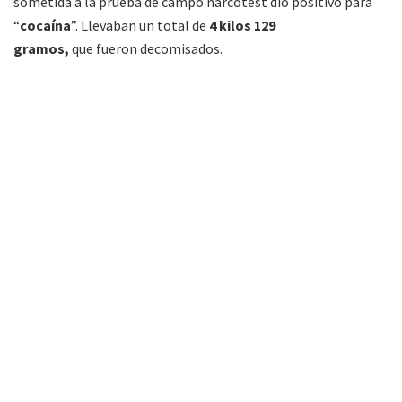
sometida a la prueba de campo narcotest dio positivo para
“
cocaína
”. Llevaban un total de
4 kilos 129
gramos,
que
fueron decomisados.
Por disposición del
Juzgado Federal de Tartagal
las
involucradas quedaron detenidas, se secuestró el
estupefaciente y todo elemento de interés para la causa.