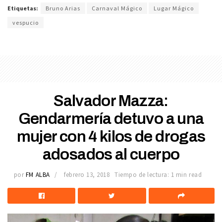
Etiquetas:
Bruno Arias
Carnaval Mágico
Lugar Mágico
vespucio
Salvador Mazza:
Gendarmería detuvo a una
mujer con 4 kilos de drogas
adosados al cuerpo
por
FM ALBA
febrero 13, 2018
Tiempo de lectura: 1 min read