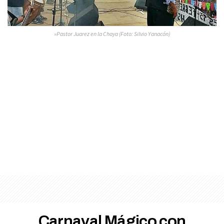
»Pastor Juarez en la Chaya (Foto: Silvio Yanacón)
Carnaval Mágico con