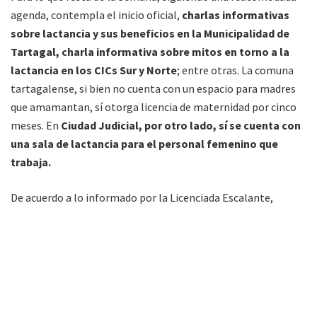
agenda, contempla el inicio oficial,
charlas informativas
sobre lactancia y sus beneficios en la Municipalidad de
Tartagal, charla informativa sobre mitos en torno a la
lactancia en los CICs Sur y Norte
; entre otras. La comuna
tartagalense, si bien no cuenta con un espacio para madres
que amamantan, sí otorga licencia de maternidad por cinco
meses. En
Ciudad Judicial, por otro lado, sí se cuenta con
una sala de lactancia para el personal femenino que
trabaja.
De acuerdo a lo informado por la Licenciada Escalante,
previo a pandemia (2020), el Hospital Público registraba
entre el 85 y el 90 por ciento de madres que
amamantaban a los recién nacidos y por el lapso de seis
meses, pero actualmente las cifras han caído al 43 y 45
por ciento.
“Tartagal era un ejemplo nacional en porcentajes
(…) estamos a menos del 50 por ciento de lo supimos contar (…)