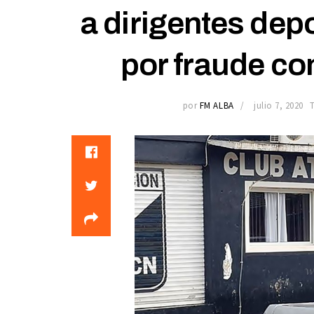
a dirigentes dep
por fraude co
por
FM ALBA
julio 7, 2020