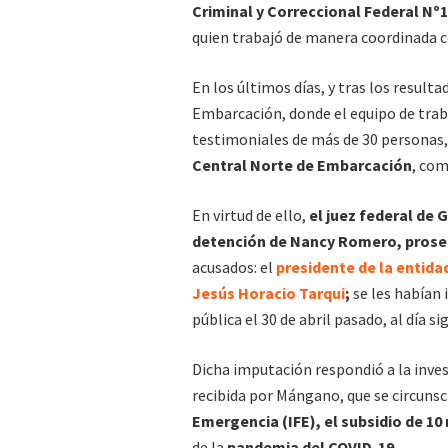
Criminal y Correccional Federal Nº1
quien trabajó de manera coordinada co
En los últimos días, y tras los result
Embarcación, donde el equipo de trabaj
testimoniales de más de 30 personas, V
Central Norte de Embarcación
, com
En virtud de ello,
el juez federal de 
detención de Nancy Romero, prosec
acusados: el
presidente de la entida
Jesús Horacio Tarqui
;
se les habían 
pública el 30 de abril pasado, al día s
Dicha imputación respondió a la invest
recibida por Mángano, que se circunscr
Emergencia (IFE), el subsidio de 10
de la
pandemia del COVID-19.