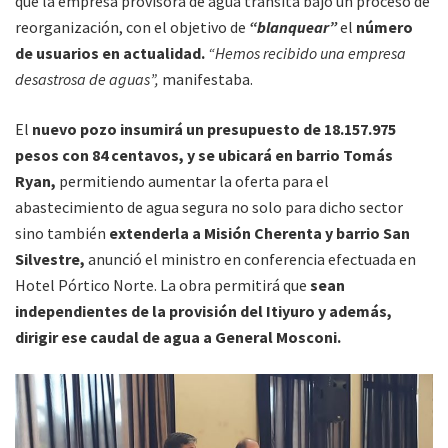
que la empresa provisora de agua transita bajo un proceso de
reorganización, con el objetivo de
“blanquear”
el
número
de usuarios en actualidad.
“Hemos recibido una empresa
desastrosa de aguas”,
manifestaba.
El
nuevo pozo insumirá un presupuesto de 18.157.975
pesos con 84 centavos, y se ubicará en barrio Tomás
Ryan,
permitiendo aumentar la oferta para el
abastecimiento de agua segura no solo para dicho sector
sino también
extenderla a Misión Cherenta y barrio San
Silvestre,
anunció el ministro en conferencia efectuada en
Hotel Pórtico Norte. La obra permitirá que
sean
independientes de la provisión del Itiyuro y además,
dirigir ese caudal de agua a General Mosconi.