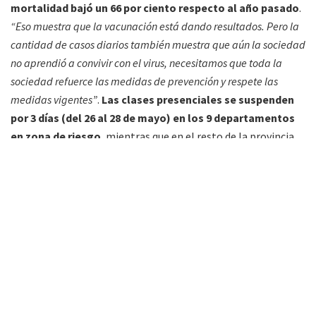
mortalidad bajó un 66 por ciento respecto al año pasado
.
“Eso muestra que la vacunación está dando resultados. Pero la
cantidad de casos diarios también muestra que aún la sociedad
no aprendió a convivir con el virus, necesitamos que toda la
sociedad refuerce las medidas de prevención y respete las
medidas vigentes”
.
Las clases presenciales se suspenden
por 3 días (del 26 al 28 de mayo) en los 9 departamentos
en zona de riesgo
, mientras que en el resto de la provincia
se continúa con la presencialidad en los establecimientos.
“Los 3 días se van a recuperar dentro del calendario
escolar”
, dijo la
secretaria de Gestión Administrativa,
Roxana Dib.
Departamento en “Riesgo Medio” (zonas con transmisión
local por conglomerados con brotes controlados) incluye a
General San Martín
, Cafayate, Anta, General Güemes,
Guachipas, Iruya, La Viña,
Orán
, San Carlos, Los Andes,