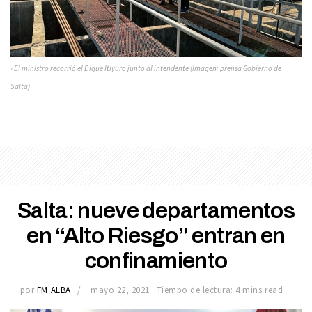
»El ministro recorrió el Dique Itiyuro junto al intendente (Imagen: prensa Gobierno de
Salta)
Salta: nueve departamentos
en “Alto Riesgo” entran en
confinamiento
por
FM ALBA
mayo 22, 2021
Tiempo de lectura: 4 mins read