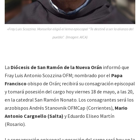
»Fray Luis Scozzina. Monseñor eligió el lema episcopal “Te destiné a ser la alianza del
pueblo”. (Imagen: AICA)
La
Diócesis de San Ramón de la Nueva Orán
informó que
Fray Luis Antonio Scozzina OFM; nombrado por el
Papa
Francisco
obispo de Orán; recibirá su consagración episcopal
y tomará posesión del cargo hoy viernes 18 de mayo, a las 20,
en la catedral San Ramón Nonato. Los consagrantes será los
arzobispos Andrés Stanovnik OFMCap (Corrientes),
Mario
Antonio Cargnello (Salta)
y Eduardo Eliseo Martín
(Rosario).
La consagración episcopal y posesión del cargo será hoy en la