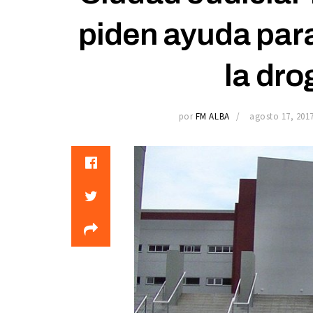
piden ayuda para
la dro
por
FM ALBA
agosto 17, 201