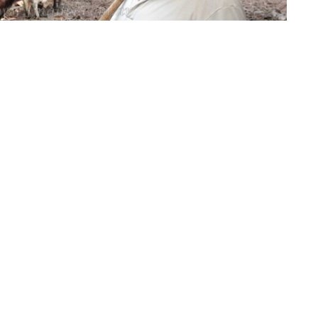
»Imagen ilustrativa
agosto a las 11 en el salón A del Centro Cívico Grand
cipios recibirán las solicitudes de inscripción en el
Registro
 y Familias Rurales de Salta.
ños Productores y Familias Rurales
, el Gobierno y los