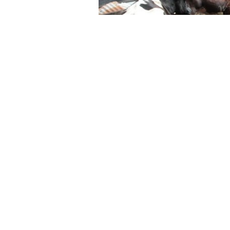
El acto se realizará este
jueves 17 de 
Bourg
. A través del acuerdo, los muni
Provincial de Pequeños Productores
En el marco de la
Ley 7.658 de Peque